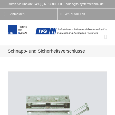
Rufen Sie uns an: +49 (0) 6157 8087 0
|
sales@ts-systemtechnik.de
Anmelden
WARENKORB
Schnapp- und Sicherheitsverschlüsse