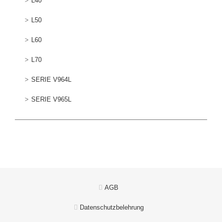
L40
L50
L60
L70
SERIE V964L
SERIE V965L
AGB
Datenschutzbelehrung