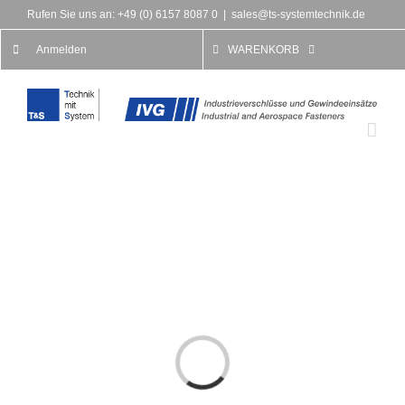
Rufen Sie uns an: +49 (0) 6157 8087 0
|
sales@ts-systemtechnik.de
Anmelden
WARENKORB
Loading...