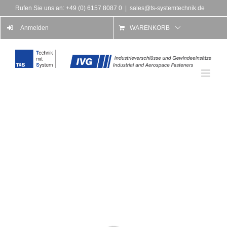
Rufen Sie uns an: +49 (0) 6157 8087 0
|
sales@ts-systemtechnik.de
Anmelden
WARENKORB