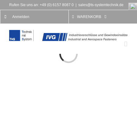
Rufen Sie uns an: +49 (0) 6157 8087 0
|
sales@ts-systemtechnik.de
Anmelden
WARENKORB
Loading...