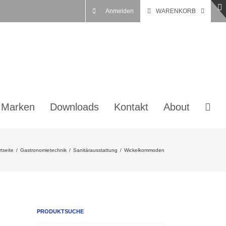
Anmelden
WARENKORB
 Marken
Downloads
Kontakt
About
rtseite
/
Gastronomietechnik
/
Sanitärausstattung
/
Wickelkommoden
PRODUKTSUCHE