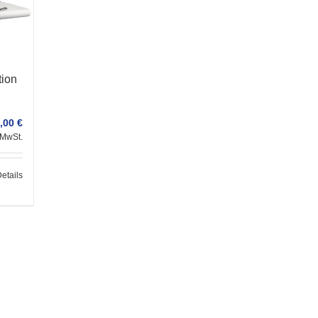
tion
,00
€
 MwSt.
etails