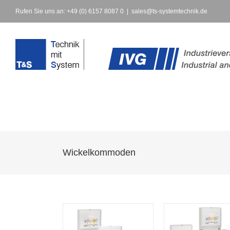
Rufen Sie uns an: +49 (0) 6157 8087 0
|
sales@ts-systemtechnik.de
Wickelkommoden