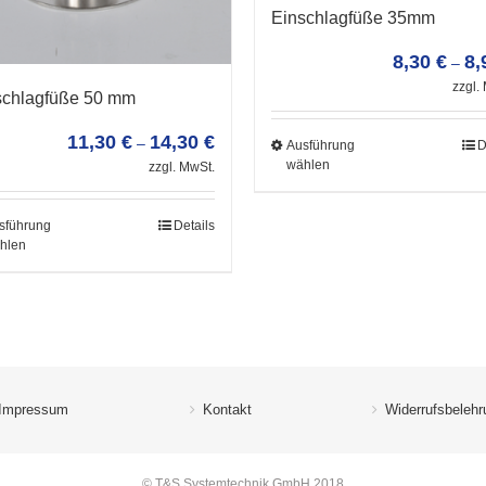
Einschlagfüße 35mm
8,30
€
8,
–
zzgl.
schlagfüße 50 mm
11,30
€
14,30
€
–
Ausführung
D
wählen
zzgl. MwSt.
sführung
Details
hlen
Impressum
Kontakt
Widerrufsbelehr
© T&S Systemtechnik GmbH 2018