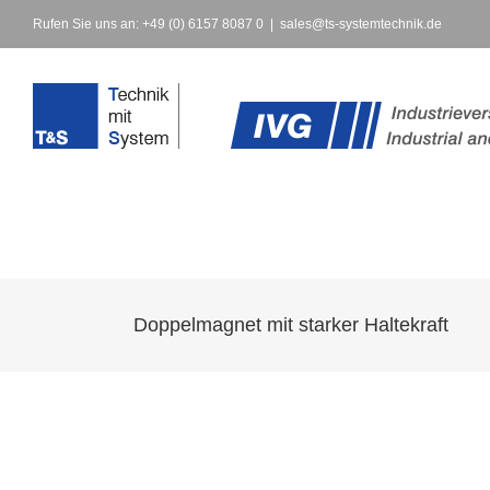
Rufen Sie uns an: +49 (0) 6157 8087 0
|
sales@ts-systemtechnik.de
Doppelmagnet mit starker Haltekraft