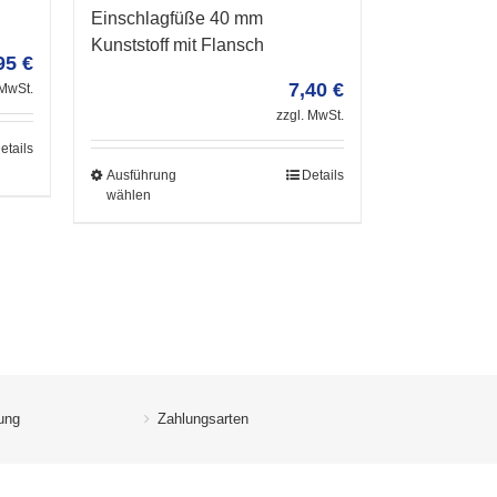
Einschlagfüße 40 mm
Kunststoff mit Flansch
95
€
7,40
€
 MwSt.
zzgl. MwSt.
etails
Ausführung
Details
wählen
ung
Zahlungsarten