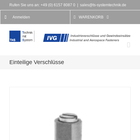
Rufen Sie uns an: +49 (0) 6157 8087 0
|
sales@ts-systemtechnik.de
Anmelden
WARENKORB
Einteilige Verschlüsse