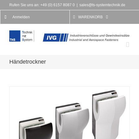
Rufen Sie uns an: +49 (0) 6157 8087 0
|
sales@ts-systemtechnik.de
Anmelden
WARENKORB
Händetrockner