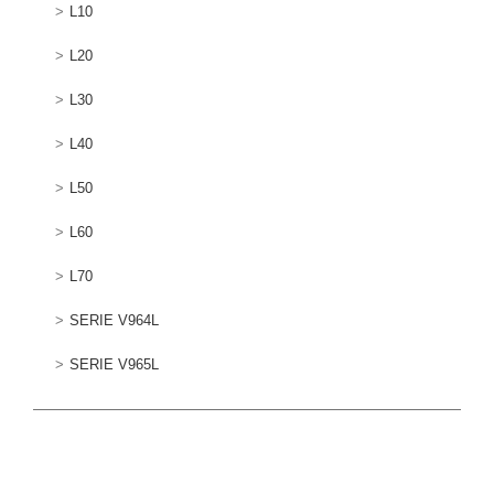
L10
L20
L30
L40
L50
L60
L70
SERIE V964L
SERIE V965L