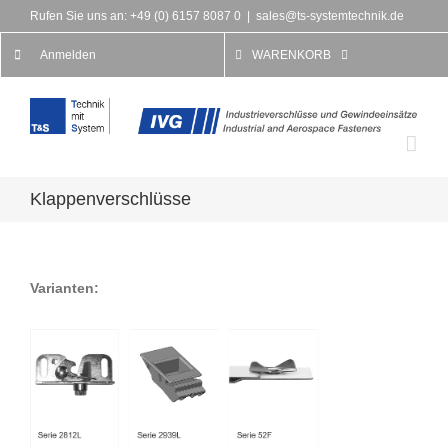
Rufen Sie uns an: +49 (0) 6157 8087 0
|
sales@ts-systemtechnik.de
Anmelden
WARENKORB
Klappenverschlüsse
Varianten: