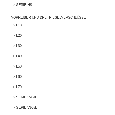
SERIE HS
VORREIBER UND DREHRIEGELVERSCHLÜSSE
L10
L20
L30
L40
L50
L60
L70
SERIE V964L
SERIE V965L