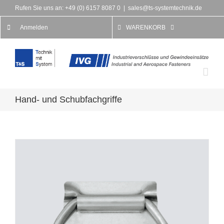
Rufen Sie uns an: +49 (0) 6157 8087 0
|
sales@ts-systemtechnik.de
Anmelden
WARENKORB
Hand- und Schubfachgriffe