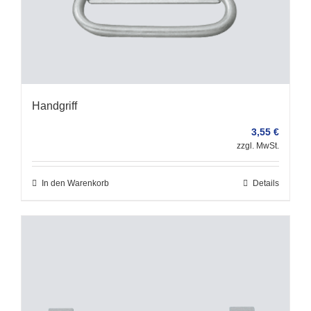
Handgriff
3,55
€
zzgl. MwSt.
In den Warenkorb
Details