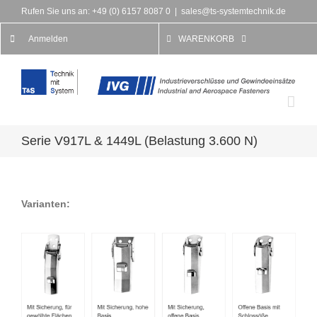
Rufen Sie uns an: +49 (0) 6157 8087 0
|
sales@ts-systemtechnik.de
Anmelden
WARENKORB
Serie V917L & 1449L (Belastung 3.600 N)
Varianten: