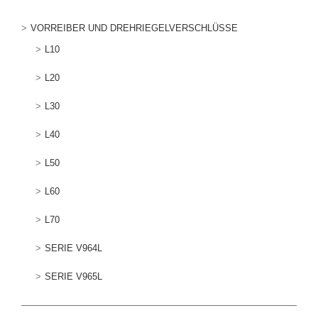
VORREIBER UND DREHRIEGELVERSCHLÜSSE
L10
L20
L30
L40
L50
L60
L70
SERIE V964L
SERIE V965L