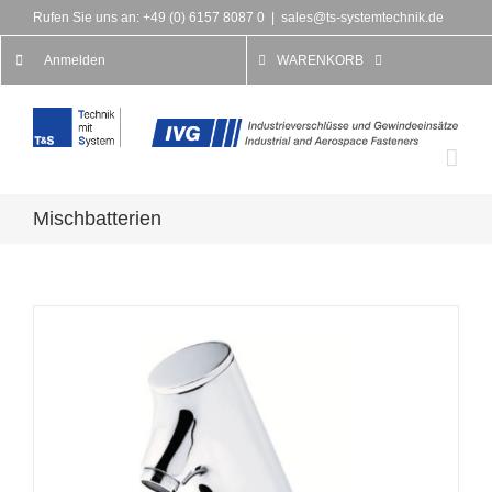
Rufen Sie uns an: +49 (0) 6157 8087 0
|
sales@ts-systemtechnik.de
Anmelden
WARENKORB
Mischbatterien