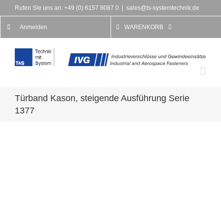
Rufen Sie uns an: +49 (0) 6157 8087 0
|
sales@ts-systemtechnik.de
Anmelden
WARENKORB
Türband Kason, steigende Ausführung Serie
1377