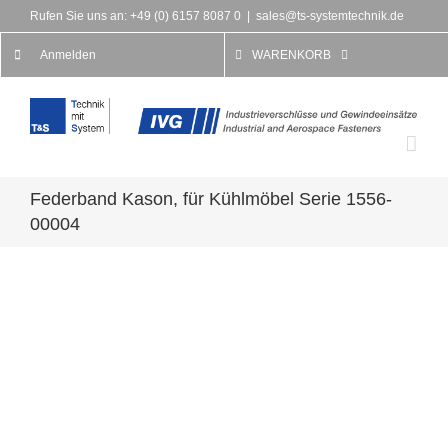
Rufen Sie uns an: +49 (0) 6157 8087 0
|
sales@ts-systemtechnik.de
Anmelden
WARENKORB
Federband Kason, für Kühlmöbel Serie 1556-
00004