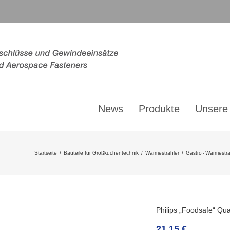
News
Produkte
Unsere
Startseite
/
Bauteile für Großküchentechnik
/
Wärmestrahler
/
Gastro - Wärmestr
Philips „Foodsafe“ Qu
21,15
€