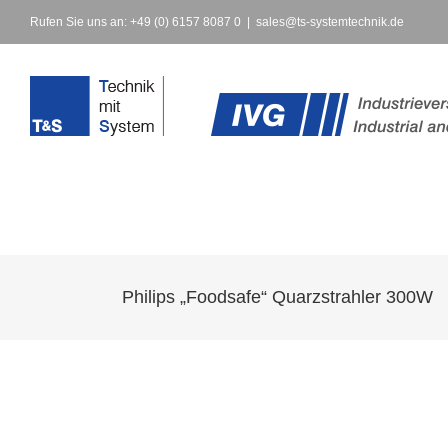
Rufen Sie uns an: +49 (0) 6157 8087 0
|
sales@ts-systemtechnik.de
Philips „Foodsafe“ Quarzstrahler 300W