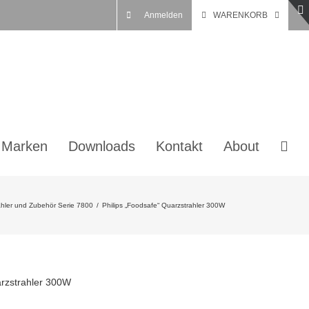
Anmelden
WARENKORB
 Marken
Downloads
Kontakt
About
ahler und Zubehör Serie 7800
/
Philips „Foodsafe“ Quarzstrahler 300W
arzstrahler 300W