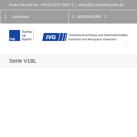
Rufen Sie uns an: +49 (0) 6157 8087 0
|
sales@ts-systemtechnik.de
Anmelden
WARENKORB
Serie V18L