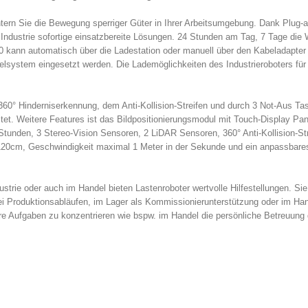
htern Sie die Bewegung sperriger Güter in Ihrer Arbeitsumgebung. Dank Plug-
e Industrie sofortige einsatzbereite Lösungen. 24 Stunden am Tag, 7 Tage die
00 kann automatisch über die Ladestation oder manuell über den Kabeladapte
system eingesetzt werden. Die Lademöglichkeiten des Industrieroboters für 
360° Hinderniserkennung, dem Anti-Kollision-Streifen und durch 3 Not-Aus Ta
istet. Weitere Features ist das Bildpositionierungsmodul mit Touch-Display Pane
 Stunden, 3 Stereo-Vision Sensoren, 2 LiDAR Sensoren, 360° Anti-Kollision-St
20cm, Geschwindigkeit maximal 1 Meter in der Sekunde und ein anpassbares
ndustrie oder auch im Handel bieten Lastenroboter wertvolle Hilfestellungen. S
 Produktionsabläufen, im Lager als Kommissionierunterstützung oder im Handel
ere Aufgaben zu konzentrieren wie bspw. im Handel die persönliche Betreuung 