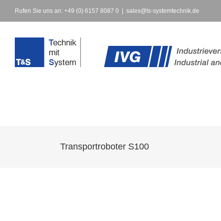
Rufen Sie uns an: +49 (0) 6157 8087 0
|
sales@ts-systemtechnik.de
Transportroboter S100