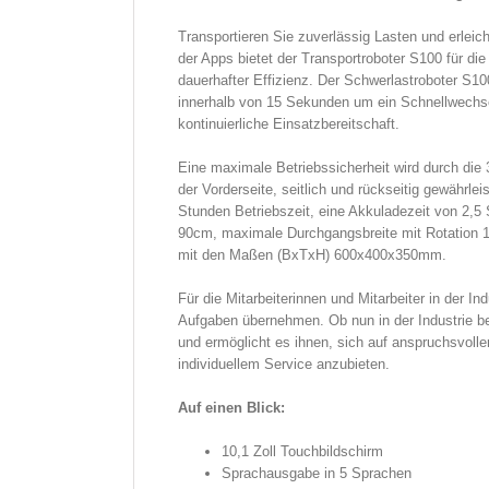
Transportieren Sie zuverlässig Lasten und erleic
der Apps bietet der Transportroboter S100 für di
dauerhafter Effizienz. Der Schwerlastroboter S1
innerhalb von 15 Sekunden um ein Schnellwechsel
kontinuierliche Einsatzbereitschaft.
Eine maximale Betriebssicherheit wird durch die 
der Vorderseite, seitlich und rückseitig gewährle
Stunden Betriebszeit, eine Akkuladezeit von 2,5
90cm, maximale Durchgangsbreite mit Rotation 1
mit den Maßen (BxTxH) 600x400x350mm.
Für die Mitarbeiterinnen und Mitarbeiter in der I
Aufgaben übernehmen. Ob nun in der Industrie bei
und ermöglicht es ihnen, sich auf anspruchsvoll
individuellem Service anzubieten.
Auf einen Blick:
10,1 Zoll Touchbildschirm
Sprachausgabe in 5 Sprachen