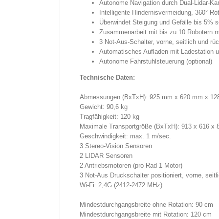
Autonome Navigation durch Dual-Lidar-Ka
Intelligente Hindernisvermeidung, 360° Rot
Überwindet Steigung und Gefälle bis 5% 
Zusammenarbeit mit bis zu 10 Robotern m
3 Not-Aus-Schalter, vorne, seitlich und rüc
Automatisches Aufladen mit Ladestation u
Autonome Fahrstuhlsteuerung (optional)
Technische Daten:
Abmessungen (BxTxH): 925 mm x 620 mm x 1
Gewicht: 90,6 kg
Tragfähigkeit: 120 kg
Maximale Transportgröße (BxTxH): 913 x 616 x
Geschwindigkeit: max. 1 m/sec.
3 Stereo-Vision Sensoren
2 LIDAR Sensoren
2 Antriebsmotoren (pro Rad 1 Motor)
3 Not-Aus Druckschalter positioniert, vorne, seitl
Wi-Fi: 2,4G (2412-2472 MHz)
Mindestdurchgangsbreite ohne Rotation: 90 cm
Mindestdurchgangsbreite mit Rotation: 120 cm