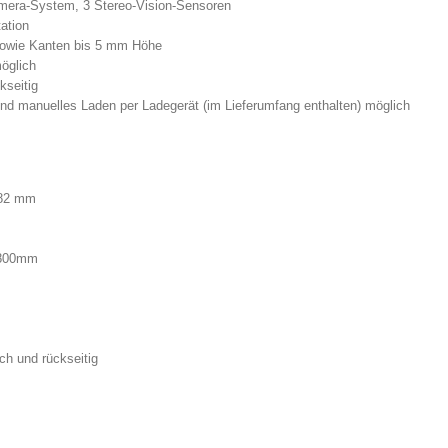
mera-System, 3 Stereo-Vision-Sensoren
ation
sowie Kanten bis 5 mm Höhe
öglich
kseitig
nd manuelles Laden per Ladegerät (im Lieferumfang enthalten) möglich
282 mm
 800mm
ich und rückseitig