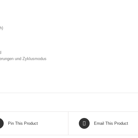
h)
d
eferungen und Zyklusmodus
Pin This Product
Email This Product