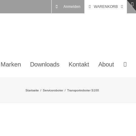
Anmelden
WARENKORB
 Marken
Downloads
Kontakt
About
Startseite
/
Serviceroboter
/
Transportroboter S100