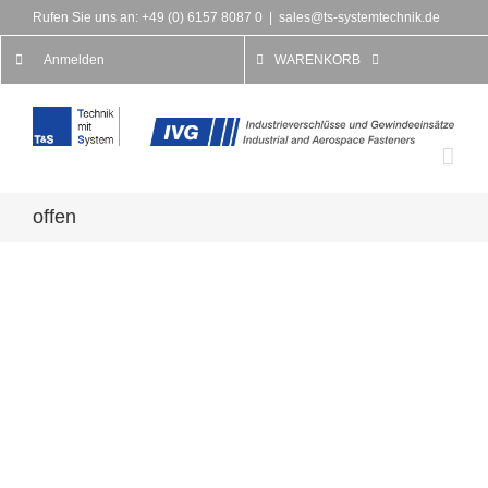
Rufen Sie uns an: +49 (0) 6157 8087 0
|
sales@ts-systemtechnik.de
Anmelden
WARENKORB
offen