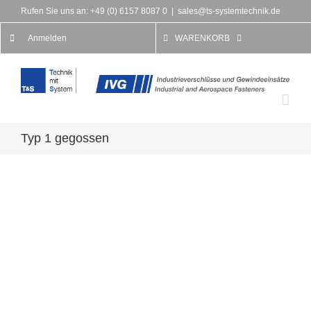
Rufen Sie uns an: +49 (0) 6157 8087 0
|
sales@ts-systemtechnik.de
Anmelden
WARENKORB
Typ 1 gegossen