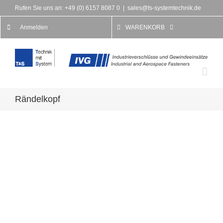
Rufen Sie uns an: +49 (0) 6157 8087 0
|
sales@ts-systemtechnik.de
Anmelden
WARENKORB
Rändelkopf