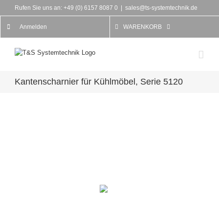
Rufen Sie uns an: +49 (0) 6157 8087 0
|
sales@ts-systemtechnik.de
Anmelden
WARENKORB
Kantenscharnier für Kühlmöbel, Serie 5120