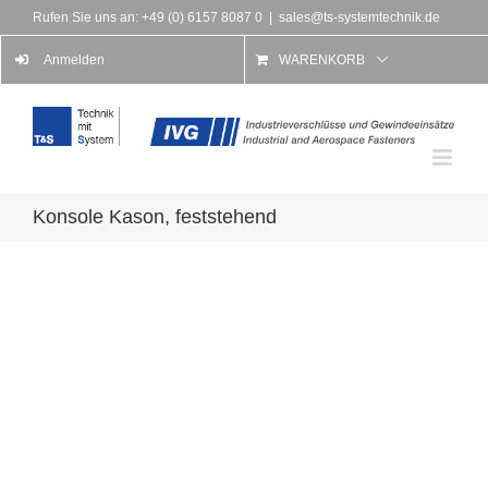
Rufen Sie uns an: +49 (0) 6157 8087 0
|
sales@ts-systemtechnik.de
Anmelden
WARENKORB
Konsole Kason, feststehend