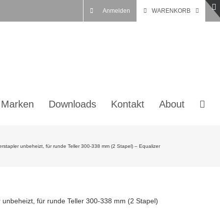
Anmelden
WARENKORB
 Marken
Downloads
Kontakt
About
erstapler unbeheizt, für runde Teller 300-338 mm (2 Stapel) – Equalizer
r unbeheizt, für runde Teller 300-338 mm (2 Stapel)