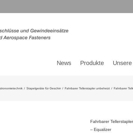
News
Produkte
Unsere
tronomietechnik
/
Stapelgeräte für Geschirr
/
Fahrbarer Tellerstapler unbeheizt
/
Fahrbarer Tell
Fahrbarer Tellerstaple
– Equalizer