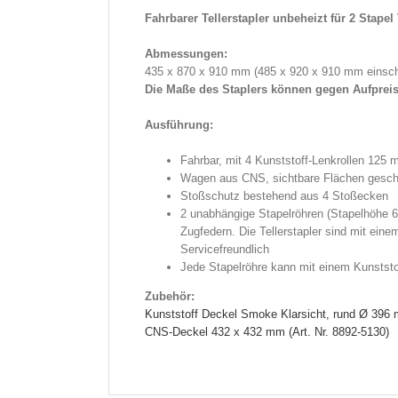
Fahrbarer Tellerstapler unbeheizt für 2 Stape
Abmessungen:
435 x 870 x 910 mm (485 x 920 x 910 mm einsch
Die Maße des Staplers können gegen Aufpreis 
Ausführung:
Fahrbar, mit 4 Kunststoff-Lenkrollen 125 
Wagen aus CNS, sichtbare Flächen geschl
Stoßschutz bestehend aus 4 Stoßecken
2 unabhängige Stapelröhren (Stapelhöhe 6
Zugfedern. Die Tellerstapler sind mit e
Servicefreundlich
Jede Stapelröhre kann mit einem Kunststo
Zubehör:
Kunststoff Deckel Smoke Klarsicht, rund Ø 396 
CNS-Deckel 432 x 432 mm (Art. Nr. 8892-5130)