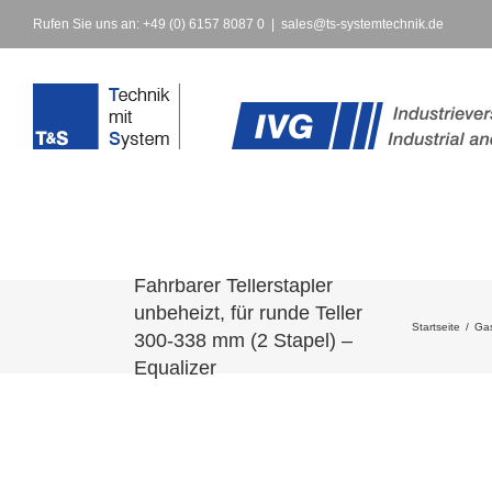
Rufen Sie uns an: +49 (0) 6157 8087 0
|
sales@ts-systemtechnik.de
Fahrbarer Tellerstapler
unbeheizt, für runde Teller
Startseite
/
Gas
300-338 mm (2 Stapel) –
Equalizer