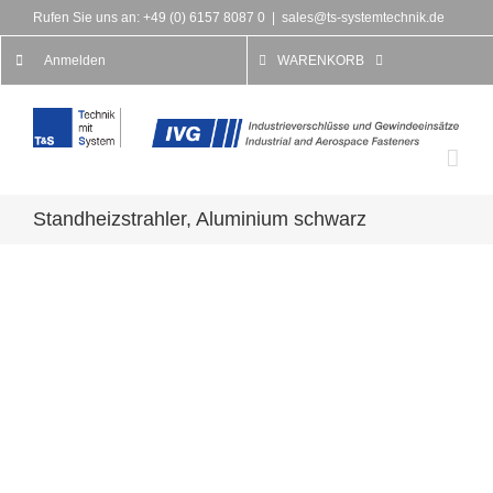
Rufen Sie uns an: +49 (0) 6157 8087 0
|
sales@ts-systemtechnik.de
Anmelden
WARENKORB
Standheizstrahler, Aluminium schwarz